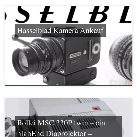
Hasselblad Kamera Ankauf
Rollei MSC 330P twin – ein
highEnd Diaprojektor –