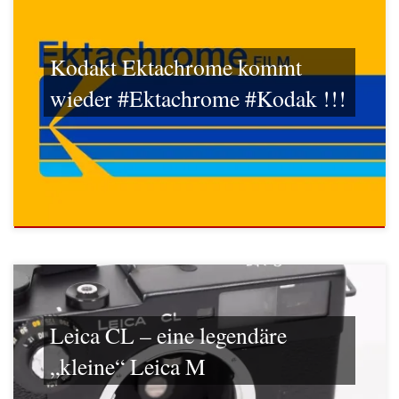
Kodakt Ektachrome kommt
wieder #Ektachrome #Kodak !!!
Leica CL – eine legendäre
„kleine“ Leica M