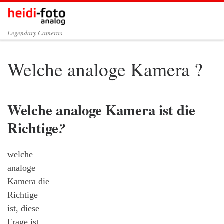
Zum Inhalt springen
Me
Legendary Cameras
Welche analoge Kamera ?
Welche analoge Kamera ist die
Richtige
?
welche
analoge
Kamera die
Richtige
ist, diese
Frage ist