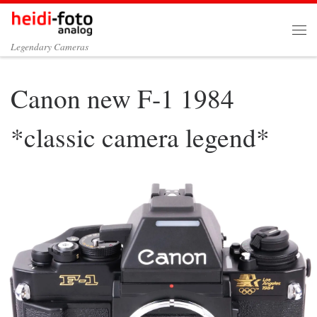
Zum Inhalt springen
Me
Legendary Cameras
Canon new F-1 1984
*classic camera legend*