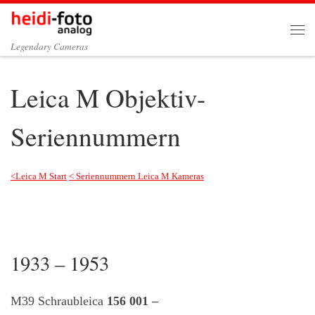
Zum Inhalt springen
Me
Legendary Cameras
Leica M Objektiv-
Seriennummern
<Leica M Start
< Seriennummern Leica M Kameras
1933 – 1953
M39 Schraubleica
156 001 –