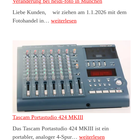
Veränderung bei heidi-foto in München
Liebe Kunden, wir ziehen am 1.1.2026 mit dem
Veränderung bei heidi-foto in Münche
Fotohandel in…
weiterlesen
Tascam Portastudio 424 MKIII
Das Tascam Portastudio 424 MKIII ist ein
Tascam Portastudio 424 M
portabler, analoger 4-Spur…
weiterlesen