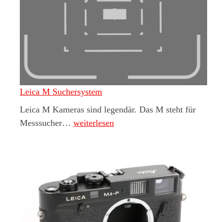
Leica M Suchersystem
Leica M Kameras sind legendär. Das M steht für
Leica M Suchersystem
Messsucher…
weiterlesen