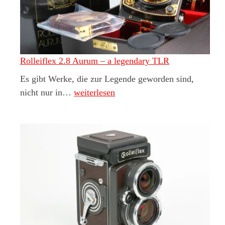
Rolleiflex 2.8 Aurum – a legendary TLR
Es gibt Werke, die zur Legende geworden sind,
Rolleiflex 2.8 Aurum – a legendary TLR
nicht nur in…
weiterlesen