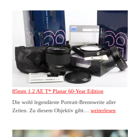
85mm 1.2 AE T* Planar 60-Year Edition
Die wohl legendärste Portrait-Brennweite aller
85mm 1.2 AE T* Pla
Zeiten. Zu diesem Objektiv gibt…
weiterlesen