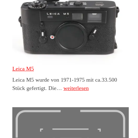
Leica M5
Leica M5 wurde von 1971-1975 mit ca.33.500
Leica M5
Stück gefertigt. Die…
weiterlesen