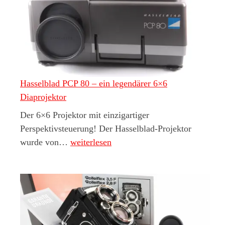
Hasselblad PCP 80 – ein legendärer 6×6
Diaprojektor
Der 6×6 Projektor mit einzigartiger
Perspektivsteuerung! Der Hasselblad-Projektor
Hasselblad PCP 80 – ein legendärer 6×6 D
wurde von…
weiterlesen