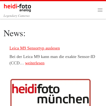
Zum Inhalt springen
Me
Legendary Cameras
News:
Leica M9 Sensortyp auslesen
Bei der Leica M9 kann man die exakte Sensor-ID
Leica M9 Sensortyp auslesen
(CCD…
weiterlesen