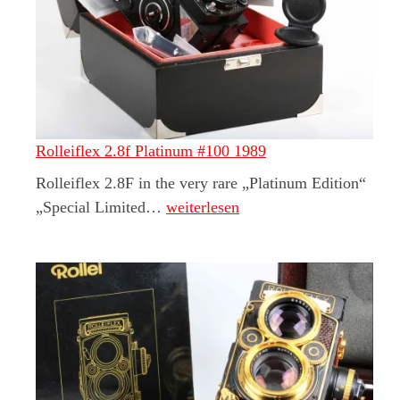
Rolleiflex 2.8f Platinum #100 1989
Rolleiflex 2.8F in the very rare „Platinum Edition“
Rolleiflex 2.8f Platinum #100 1989
„Special Limited…
weiterlesen