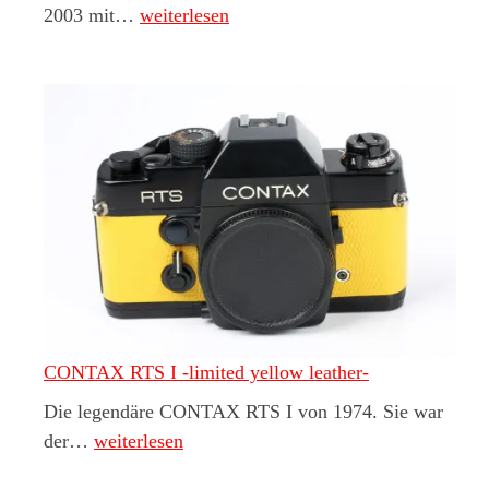
Leica M6
2003 mit…
weiterlesen
CONTAX RTS I -limited yellow leather-
Die legendäre CONTAX RTS I von 1974. Sie war
CONTAX RTS I -limited yellow leather-
der…
weiterlesen