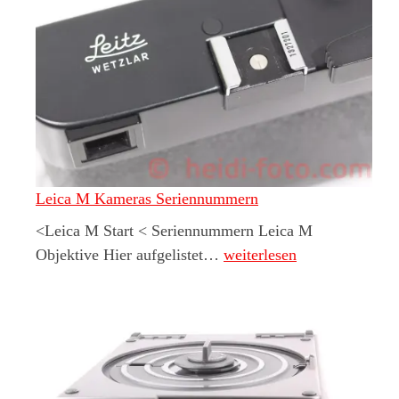
Leica M Kameras Seriennummern
<Leica M Start < Seriennummern Leica M
Leica M Kameras Serien
Objektive Hier aufgelistet…
weiterlesen