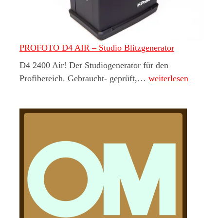
PROFOTO D4 AIR – Studio Blitzgenerator
D4 2400 Air! Der Studiogenerator für den
PROFOTO D4 AIR – 
Profibereich. Gebraucht- geprüft,…
weiterlesen