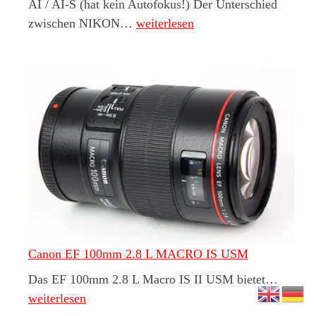
AI / AI-S (hat kein Autofokus!) Der Unterschied
NIKON Objektiv Informationen
zwischen NIKON…
weiterlesen
Canon EF 100mm 2.8 L MACRO IS USM
Canon
Das EF 100mm 2.8 L Macro IS II USM bietet…
weiterlesen