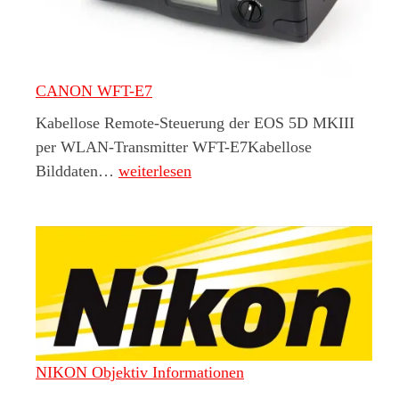
CANON WFT-E7
Kabellose Remote-Steuerung der EOS 5D MKIII
per WLAN-Transmitter WFT-E7Kabellose
CANON WFT-E7
Bilddaten…
weiterlesen
NIKON Objektiv Informationen