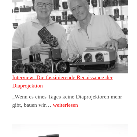
Interview: Die faszinierende Renaissance der
Diaprojektion
„Wenn es eines Tages keine Diaprojektoren mehr
Interview: Die faszinierende Renaiss
gibt, bauen wir…
weiterlesen