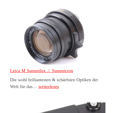
Leica M Summilux ./. Summicron
Die wohl brillantesten & schärfsten Optiken der
Leica M Summilux ./. Summicron
Welt für das…
weiterlesen