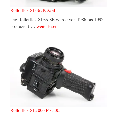
Rolleiflex SL66 /E/X/SE
Die Rolleiflex SL66 SE wurde von 1986 bis 1992
Rolleiflex SL66 /E/X/SE
produziert.…
weiterlesen
Rolleiflex SL2000 F / 3003