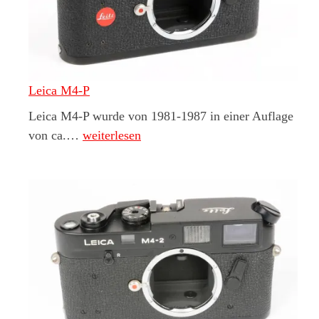
Leica M4-P
Leica M4-P wurde von 1981-1987 in einer Auflage
Leica M4-P
von ca.…
weiterlesen