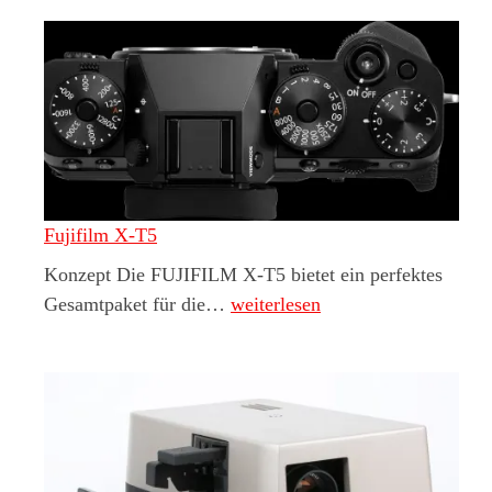
Fujifilm X-T5
Konzept Die FUJIFILM X-T5 bietet ein perfektes
Fujifilm X-T5
Gesamtpaket für die…
weiterlesen