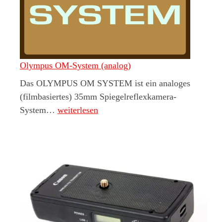
Olympus OM-System (analog)
Das OLYMPUS OM SYSTEM ist ein analoges
(filmbasiertes) 35mm Spiegelreflexkamera-
Olympus OM-System (analog)
System…
weiterlesen