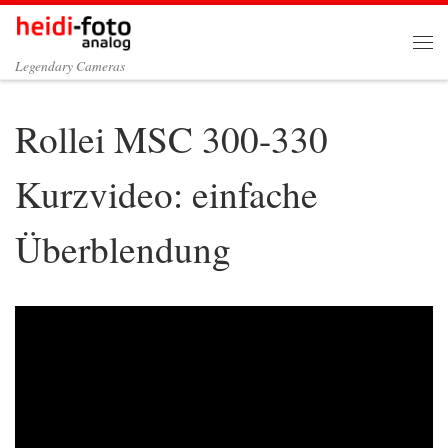
Zum Inhalt springen
Me
Legendary Cameras
Rollei MSC 300-330
Kurzvideo: einfache
Überblendung