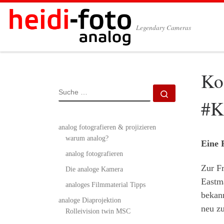
Zum Inhalt springen
Legendary Cameras
Ko
SUCHE
Suche …
#K
analog fotografieren & projizieren
warum analog?
Eine 
analog fotografieren
Zur Fr
Die analoge Kamera
Eastm
analoges Filmmaterial Tipps
bekan
analoge Diaprojektion
neu zu
Rolleivision twin MSC