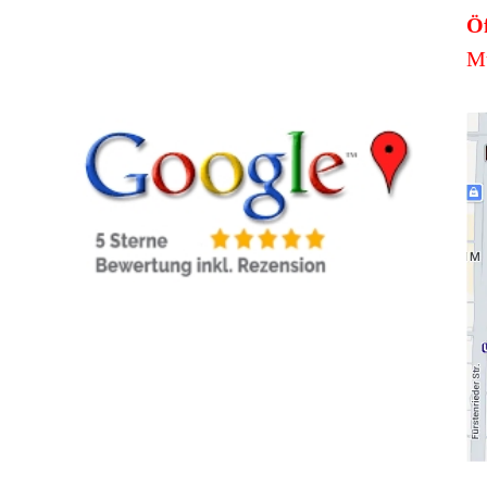
Öf
Mü