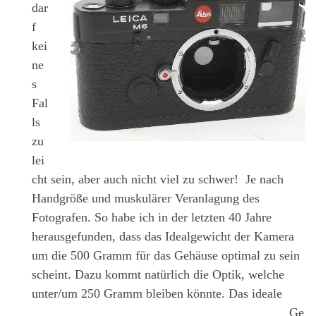
dar
f
kei
ne
s
Fal
ls
zu
lei
cht sein, aber auch nicht viel zu schwer! Je nach
Handgröße und muskulärer Veranlagung des
Fotografen. So habe ich in der letzten 40 Jahre
herausgefunden, dass das Idealgewicht der Kamera
um die 500 Gramm für das Gehäuse optimal zu sein
scheint. Dazu kommt natürlich die Optik, welche
unter/um 250 Gramm bleiben könnte. Das ideale
Ge