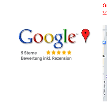
Öf
Mü