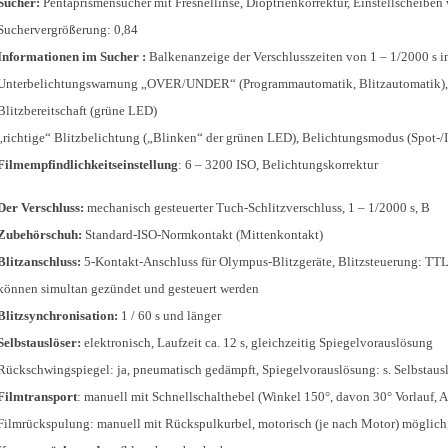
Sucher:
Pentaprismensucher mit Fresnellinse, Dioptrienkorrektur, Einstellscheiben 
Suchervergrößerung: 0,84
Informationen im Sucher
:
Balkenanzeige der Verschlusszeiten von 1 – 1/2000 s i
Unterbelichtungswarnung „OVER/UNDER“ (Programmautomatik, Blitzautomatik), 
Blitzbereitschaft (grüne LED)
„richtige“ Blitzbelichtung („Blinken“ der grünen LED), Belichtungsmodus (Spot-/
Filmempfindlichkeitseinstellung
: 6 – 3200 ISO, Belichtungskorrektur
Der Verschluss:
mechanisch gesteuerter Tuch-Schlitzverschluss, 1 – 1/2000 s, B
Zubehörschuh:
Standard-ISO-Normkontakt (Mittenkontakt)
Blitzanschluss:
5-Kontakt-Anschluss für Olympus-Blitzgeräte, Blitzsteuerung: TTL
können simultan gezündet und gesteuert werden
Blitzsynchronisation:
1 / 60 s und länger
Selbstauslöser:
elektronisch, Laufzeit ca. 12 s, gleichzeitig Spiegelvorauslösung
Rückschwingspiegel: ja, pneumatisch gedämpft, Spiegelvorauslösung: s. Selbstaus
Filmtransport
: manuell mit Schnellschalthebel (Winkel 150°, davon 30° Vorlauf, A
Filmrückspulung: manuell mit Rückspulkurbel, motorisch (je nach Motor) möglich