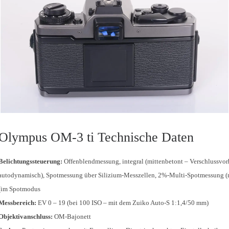
Olympus OM-3 ti Technische Daten
Belichtungssteuerung:
Offenblendmessung, integral (mittenbetont – Verschlussvo
autodynamisch), Spotmessung über Silizium-Messzellen, 2%-Multi-Spotmessung (
(im Spotmodus
Messbereich:
EV 0 – 19 (bei 100 ISO – mit dem Zuiko Auto-S 1:1,4/50 mm)
Objektivanschluss:
OM-Bajonett