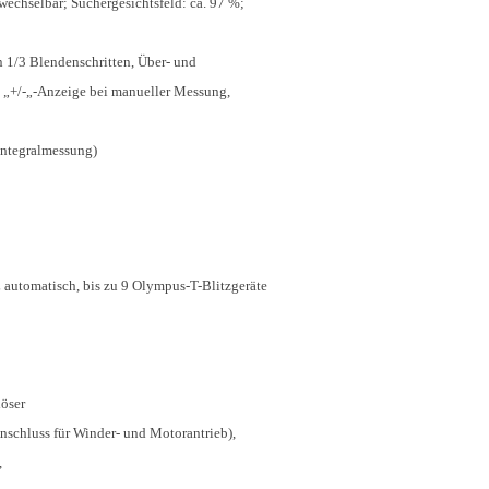
wechselbar; Suchergesichtsfeld: ca. 97 %;
n 1/3 Blendenschritten, Über- und
„+/-„-Anzeige bei manueller Messung,
Integralmessung)
 automatisch, bis zu 9 Olympus-T-Blitzgeräte
löser
nschluss für Winder- und Motorantrieb),
,