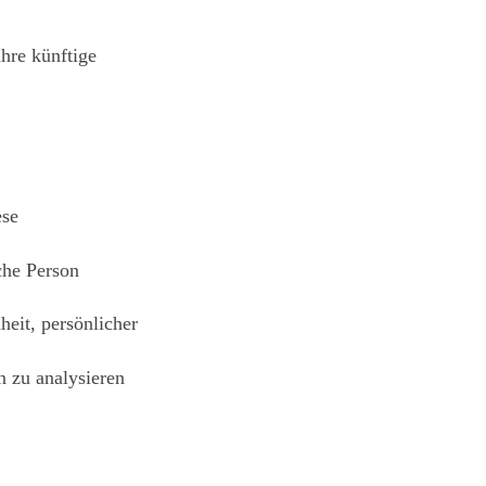
hre künftige
ese
che Person
heit, persönlicher
n zu analysieren