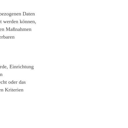
nbezogenen Daten
et werden können,
schen Maßnahmen
ierbaren
örde, Einrichtung
on
cht oder das
n Kriterien