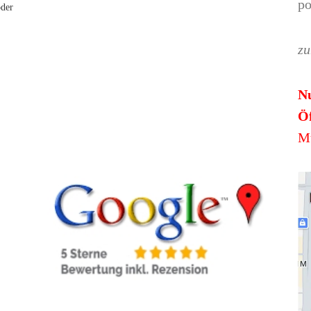
po
oder
zu
N
Öf
Mü