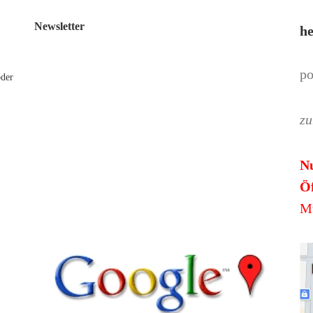
Newsletter
he
po
oder
zu
N
Öf
Mü