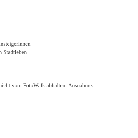
insteigerinnen
m Stadtleben
s nicht vom FotoWalk abhalten. Ausnahme: