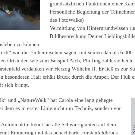
grundsätzlichen Funktionen einer Kame
Persönliche Begleitung der Teilnehmer
des FotoWalks)
Vermittlung von Hintergrundwissen ru
Bildbesprechung Deiner Lieblingsbilde
ausleben zu können
uck“ wie die Einheimischen sagen, mit seinen damals 6.000 E
ten Ortsteilen wie zum Beispiel Aich, Pfaffing zählt sie heut
stenfeld verdanken wir Herzog Wilhelm II. Er ließ es zur Sü
en besonderen Flair erhält Bruck durch die Amper. Der Fluß 
t sich bringt.
k“ und „NatureWalk“ hat Carola eine lang gehegte
ei dem es in erster Linie nicht um Technik, sondern vor
s Autodidaktin kennt sie alle Schwierigkeiten auf dem
kennt Emmering und das benachbarte Fürstenfeldbruck