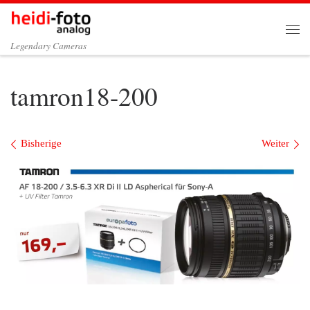
Zum Inhalt springen
Me
Legendary Cameras
tamron18-200
Bilder Navigation
Bisherige
Weiter