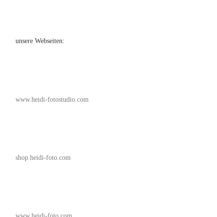
unsere Webseiten:
www.heidi-fotostudio.com
shop.heidi-foto.com
www.heidi-foto.com