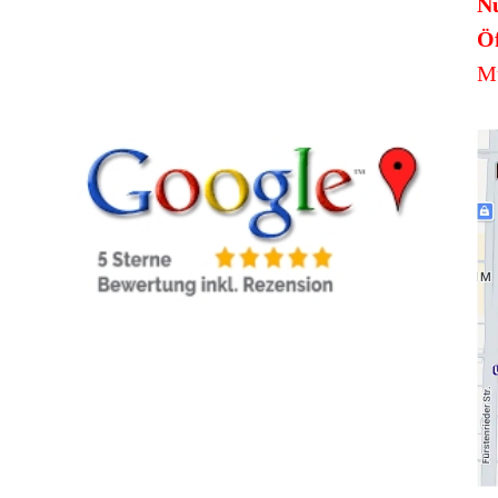
N
Öf
Mü