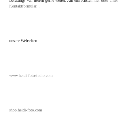
Beratung? Wir helfen gerne weiter. Am einfachsten
hier über unser
Kontaktformular...
unsere Webseiten:
www.heidi-fotostudio.com
shop.heidi-foto.com