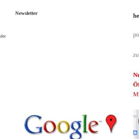
Newsletter
he
po
oder
zu
N
Öf
Mü