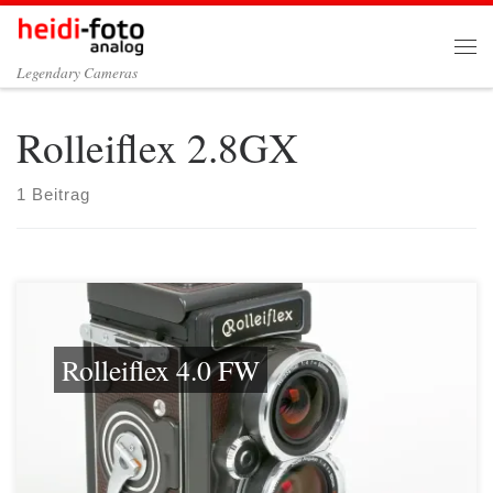
Zum Inhalt springen
Me
Legendary Cameras
Rolleiflex 2.8GX
1 Beitrag
Rolleiflex 4.0 FW