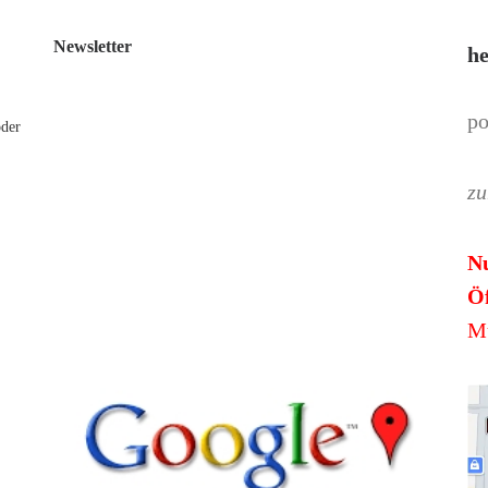
Newsletter
he
po
oder
zu
N
Öf
Mü