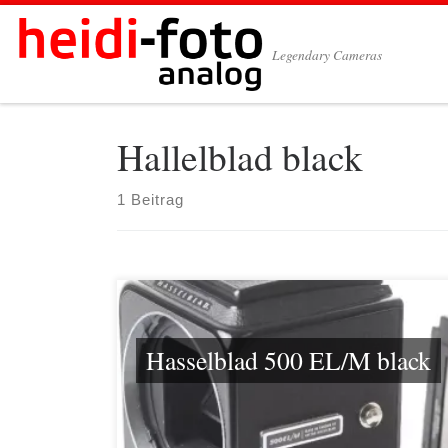
Zum Inhalt springen
Legendary Cameras
Hallelblad black
1 Beitrag
Hasselblad 500 EL/M black