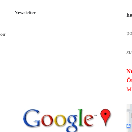
Newsletter
he
po
oder
zu
N
Öf
Mü