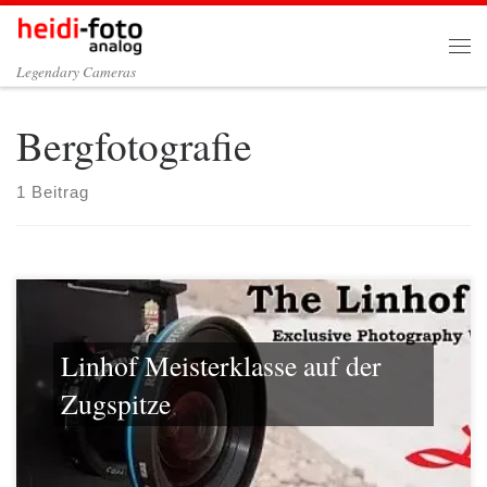
Zum Inhalt springen
Me
Legendary Cameras
Bergfotografie
1 Beitrag
Linhof Meisterklasse auf der
Zugspitze