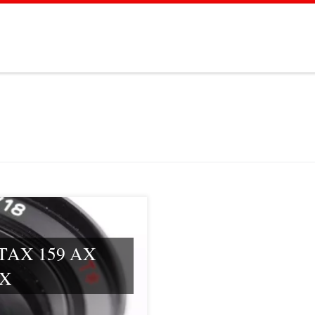
NTAX 159 AX
AX