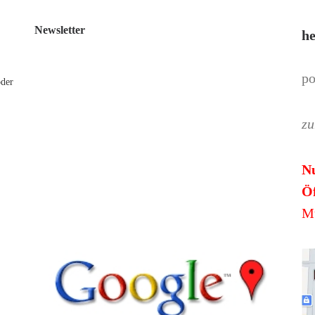
Newsletter
he
po
oder
zu
N
Öf
Mü