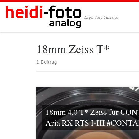
Zum Inhalt springen
Legendary Cameras
18mm Zeiss T*
1 Beitrag
18mm 4,0 T* Zeiss für CO
Aria RX RTS I-III #CONT