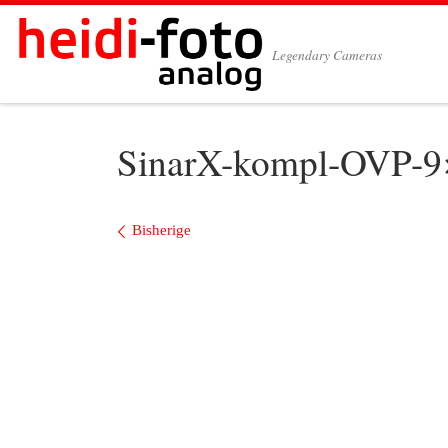
Zum Inhalt springen
Legendary Cameras
SinarX-kompl-OVP-9
Bilder Navigation
Bisherige