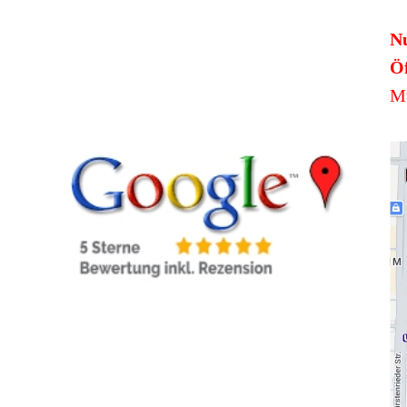
N
Öf
Mü