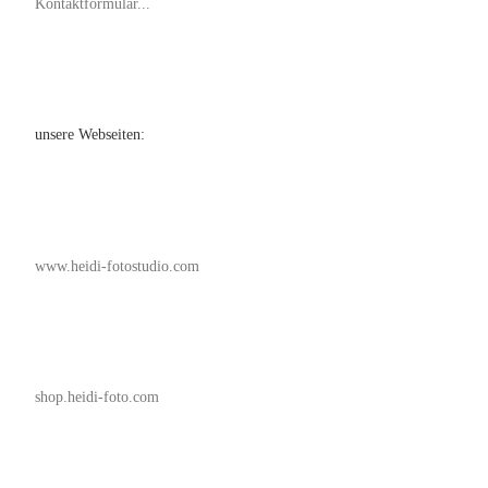
Kontaktformular...
unsere Webseiten:
www.heidi-fotostudio.com
shop.heidi-foto.com