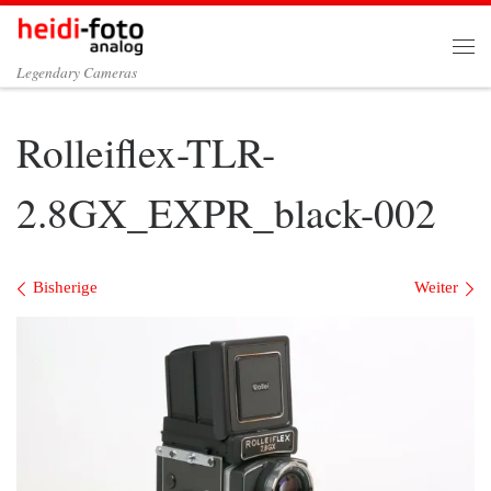
Zum Inhalt springen
Me
Legendary Cameras
Rolleiflex-TLR-
2.8GX_EXPR_black-002
Bilder Navigation
Bisherige
Weiter