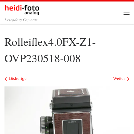
Zum Inhalt springen
Me
Legendary Cameras
Rolleiflex4.0FX-Z1-
OVP230518-008
Bilder Navigation
Bisherige
Weiter