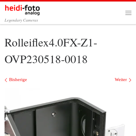
Zum Inhalt springen
Me
Legendary Cameras
Rolleiflex4.0FX-Z1-
OVP230518-0018
Bilder Navigation
Bisherige
Weiter