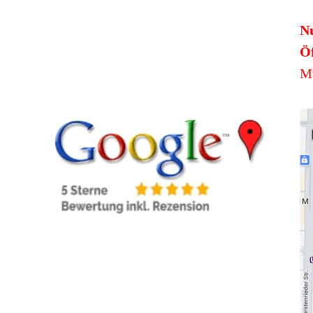
N
Öf
Mü