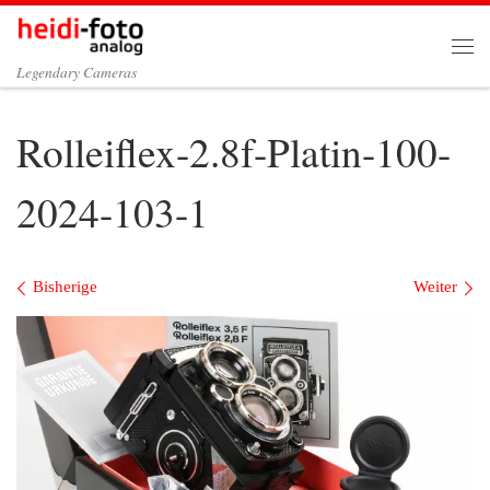
Zum Inhalt springen
Me
Legendary Cameras
Rolleiflex-2.8f-Platin-100-
2024-103-1
Bilder Navigation
Bisherige
Weiter