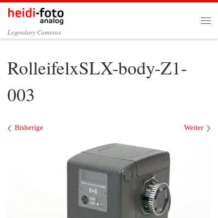
Zum Inhalt springen
Me
Legendary Cameras
RolleifelxSLX-body-Z1-
003
Bilder Navigation
Bisherige
Weiter