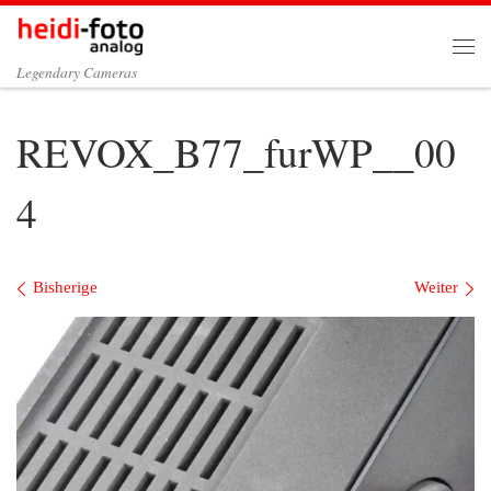
Zum Inhalt springen
Me
Legendary Cameras
REVOX_B77_furWP__00
4
Bilder Navigation
Bisherige
Weiter