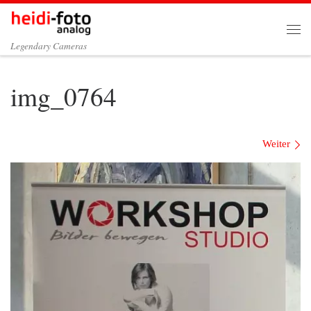
Zum Inhalt springen
Me
Legendary Cameras
img_0764
Bilder Navigation
Weiter