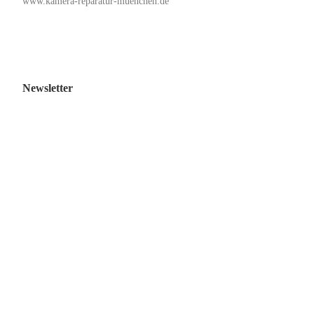
www.kamera-reparatur-muenchen.de
Newsletter