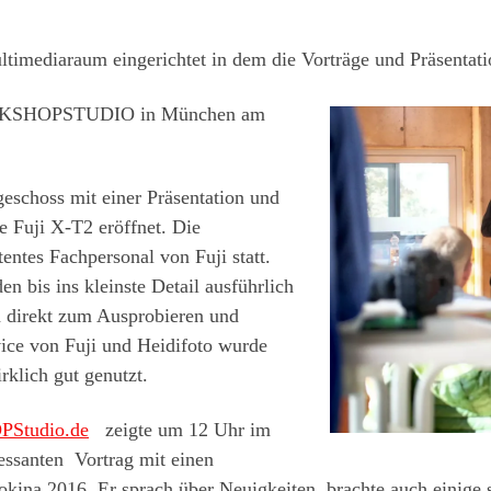
timediaraum eingerichtet in dem die Vorträge und Präsentatio
WORKSHOPSTUDIO in München am
eschoss mit einer Präsentation und
e Fuji X-T2 eröffnet. Die
ntes Fachpersonal von Fuji statt.
 bis ins kleinste Detail ausführlich
a direkt zum Ausprobieren und
ice von Fuji und Heidifoto wurde
klich gut genutzt.
Studio.de
zeigte um 12 Uhr im
essanten Vortrag mit einen
okina 2016. Er sprach über Neuigkeiten, brachte auch einige 