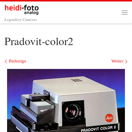
Zum Inhalt springen
Me
Legendary Cameras
Pradovit-color2
Bilder Navigation
Bisherige
Weiter