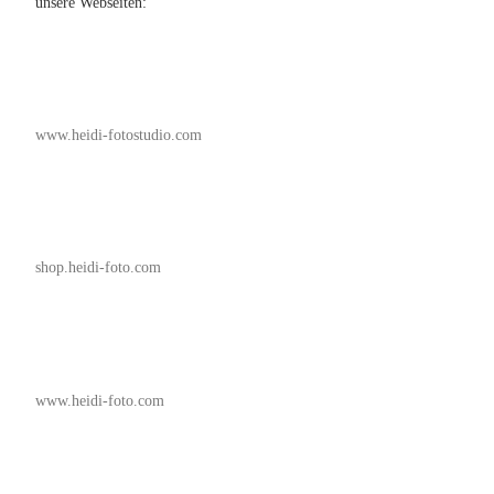
unsere Webseiten:
www.heidi-fotostudio.com
shop.heidi-foto.com
www.heidi-foto.com