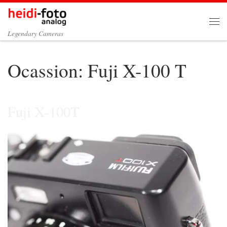
Zum Inhalt springen
Me
Legendary Cameras
Ocassion: Fuji X-100 T
Fuji X-100T