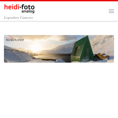
Zum Inhalt springen
Me
Legendary Cameras