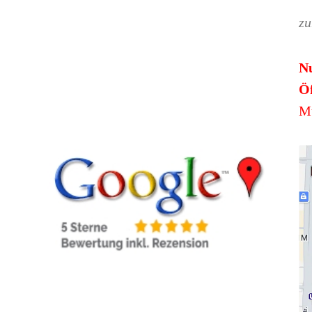
zu
N
Öf
Mü