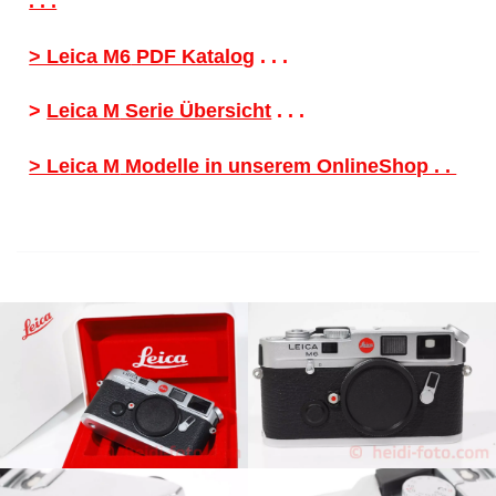
. . .
> Leica M6
PDF Katalog
. . .
>
Leica M
Serie Übersicht
. . .
> Leica M
Modelle in unserem OnlineShop . .