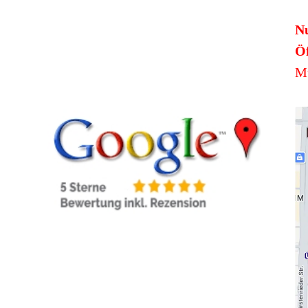
N
Öf
Mü