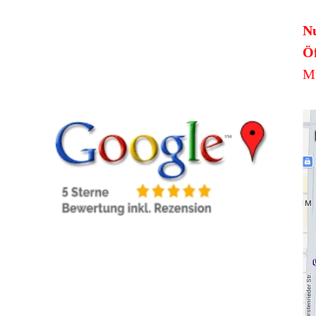
N
Öf
Mü