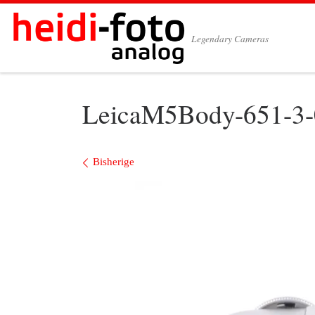
Zum Inhalt springen
Legendary Cameras
LeicaM5Body-651-3-
Bilder Navigation
Bisherige