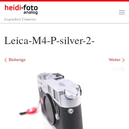
Zum Inhalt springen
Me
Legendary Cameras
Leica-M4-P-silver-2-
Bilder Navigation
Bisherige
Weiter