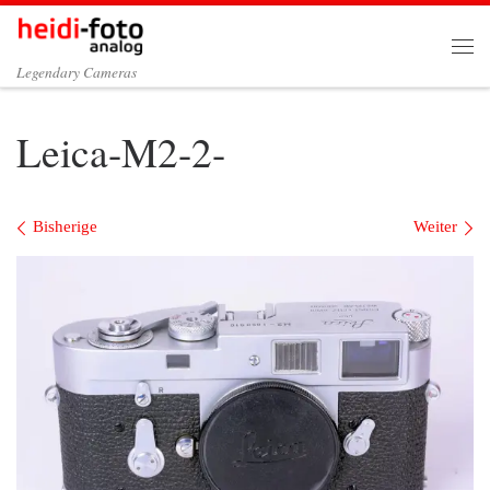
Zum Inhalt springen
Me
Legendary Cameras
Leica-M2-2-
Bilder Navigation
Bisherige
Weiter