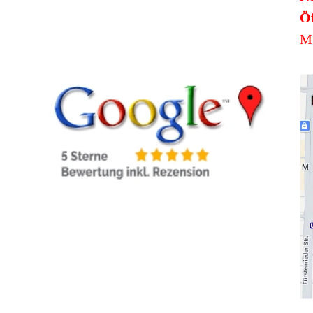
Öf
Mü