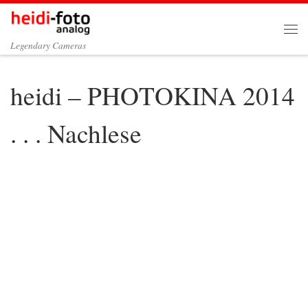
Zum Inhalt springen
Me
Legendary Cameras
heidi – PHOTOKINA 2014
. . . Nachlese