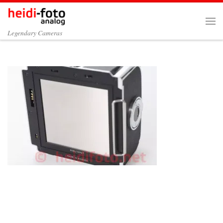
Zum Inhalt springen
Me
Legendary Cameras