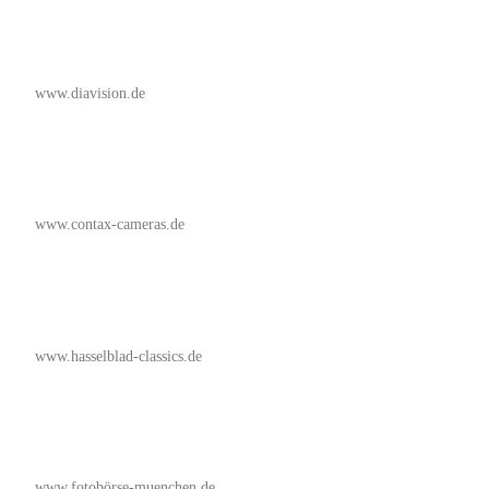
www.diavision.de
www.contax-cameras.de
www.hasselblad-classics.de
www.fotobörse-muenchen.de