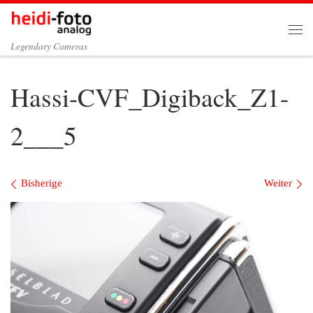
Zum Inhalt springen
Me
Legendary Cameras
Hassi-CVF_Digiback_Z1-
2___5
Bilder Navigation
Bisherige
Weiter