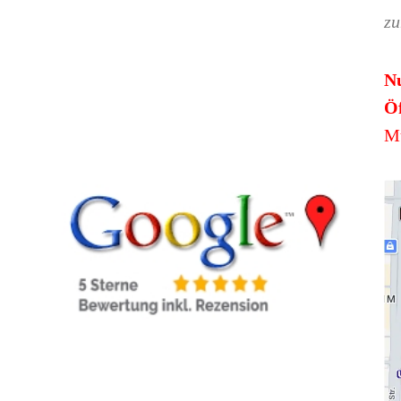
zu
N
Öf
Mü