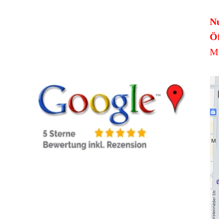
N
Öf
Mü