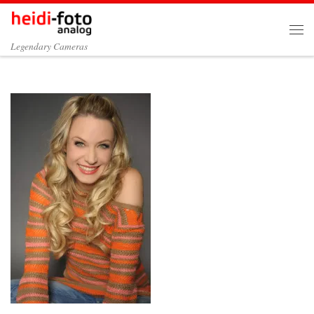
Zum Inhalt springen
Me
Legendary Cameras